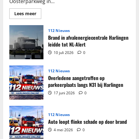
Oosterparkweg in...
Lees
Lees meer
meer
over
Grote
partij
112 Nieuws
sigaretten
Brand in afvalenergiecentrale Harlingen
en
tabak
leidde tot NL-Alert
in
beslag
10 juli 2026
0
genomen
in
woning
Harlingen
112 Nieuws
Overledene aangetroffen op
parkeerplaats langs N31 bij Harlingen
17 juni 2026
0
112 Nieuws
Auto loopt flinke schade op door brand
4 mei 2026
0