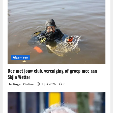
t
n
a
v
i
g
Algemeen
a
Doe met jouw club, vereniging of groep mee aan
t
Skjin Wetter
Harlingen Online
1 juli 2026
0
i
e