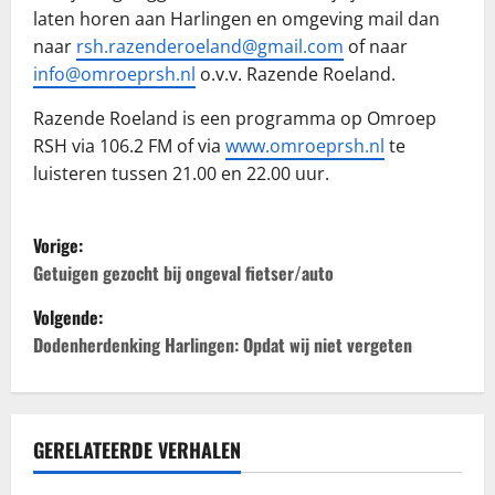
laten horen aan Harlingen en omgeving mail dan
naar
rsh.razenderoeland@gmail.com
of naar
info@omroeprsh.nl
o.v.v. Razende Roeland.
Razende Roeland is een programma op Omroep
RSH via 106.2 FM of via
www.omroeprsh.nl
te
luisteren tussen 21.00 en 22.00 uur.
B
Vorige:
e
Getuigen gezocht bij ongeval fietser/auto
Volgende:
r
Dodenherdenking Harlingen: Opdat wij niet vergeten
i
c
GERELATEERDE VERHALEN
h