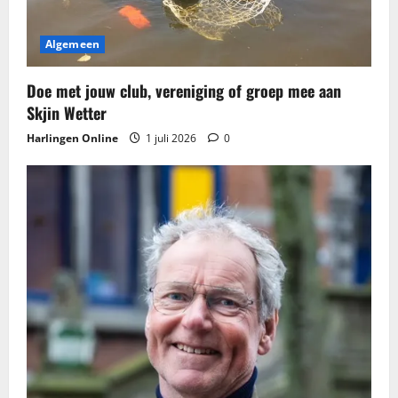
g
Algemeen
a
t
Doe met jouw club, vereniging of groep mee aan
Skjin Wetter
i
Harlingen Online
1 juli 2026
0
e