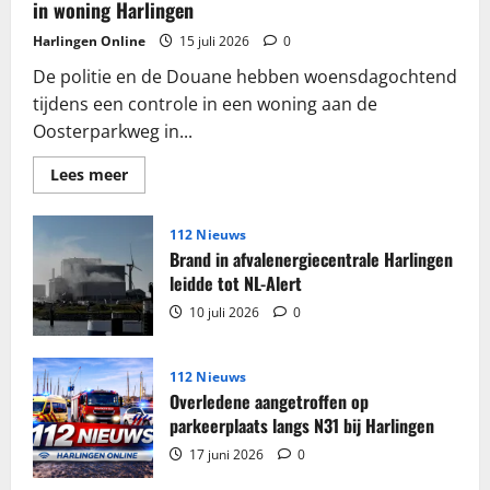
in woning Harlingen
Harlingen Online
15 juli 2026
0
De politie en de Douane hebben woensdagochtend
tijdens een controle in een woning aan de
Oosterparkweg in...
Lees
Lees meer
meer
over
Grote
partij
112 Nieuws
sigaretten
Brand in afvalenergiecentrale Harlingen
en
tabak
leidde tot NL-Alert
in
beslag
10 juli 2026
0
genomen
in
woning
Harlingen
112 Nieuws
Overledene aangetroffen op
parkeerplaats langs N31 bij Harlingen
17 juni 2026
0