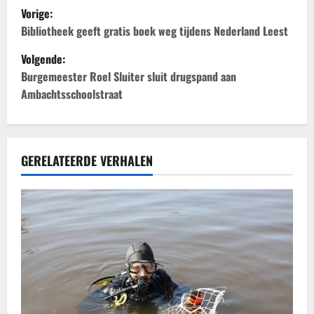
B
Vorige:
e
Bibliotheek geeft gratis boek weg tijdens Nederland Leest
Volgende:
r
Burgemeester Roel Sluiter sluit drugspand aan
i
Ambachtsschoolstraat
c
h
GERELATEERDE VERHALEN
t
n
a
v
i