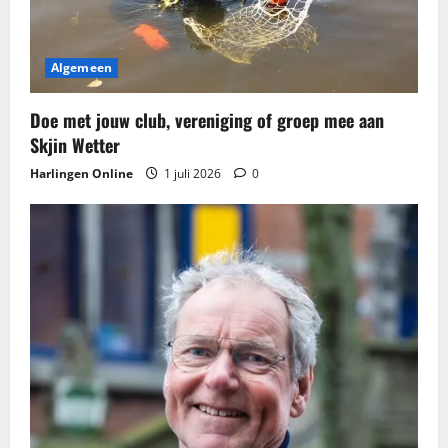
i
g
Algemeen
a
t
Doe met jouw club, vereniging of groep mee aan
Skjin Wetter
i
Harlingen Online
1 juli 2026
0
e