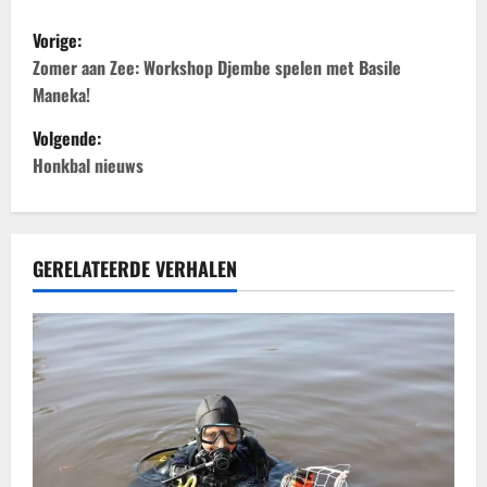
B
Vorige:
e
Zomer aan Zee: Workshop Djembe spelen met Basile
Maneka!
r
Volgende:
i
Honkbal nieuws
c
h
GERELATEERDE VERHALEN
t
n
a
v