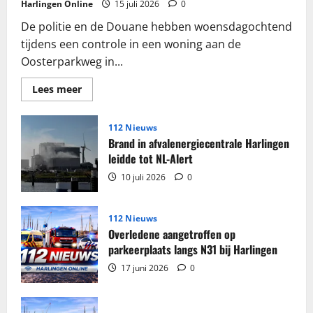
Harlingen Online
15 juli 2026
0
De politie en de Douane hebben woensdagochtend
tijdens een controle in een woning aan de
Oosterparkweg in...
Lees
Lees meer
meer
over
Grote
partij
112 Nieuws
sigaretten
Brand in afvalenergiecentrale Harlingen
en
tabak
leidde tot NL-Alert
in
beslag
10 juli 2026
0
genomen
in
woning
Harlingen
112 Nieuws
Overledene aangetroffen op
parkeerplaats langs N31 bij Harlingen
17 juni 2026
0