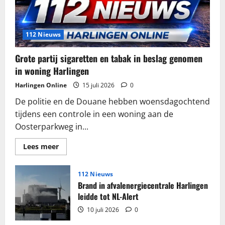
112 Nieuws
Grote partij sigaretten en tabak in beslag genomen
in woning Harlingen
Harlingen Online
15 juli 2026
0
De politie en de Douane hebben woensdagochtend
tijdens een controle in een woning aan de
Oosterparkweg in...
Lees
Lees meer
meer
over
Grote
partij
112 Nieuws
sigaretten
Brand in afvalenergiecentrale Harlingen
en
tabak
leidde tot NL-Alert
in
beslag
10 juli 2026
0
genomen
in