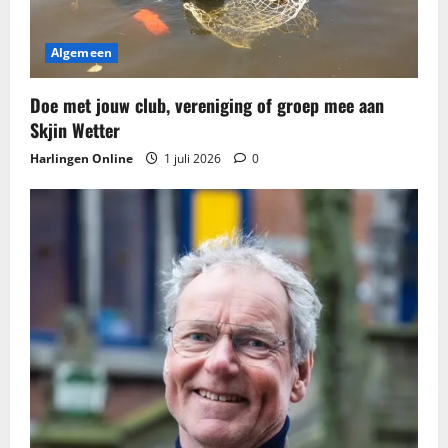
g
Algemeen
a
t
Doe met jouw club, vereniging of groep mee aan
Skjin Wetter
i
Harlingen Online
1 juli 2026
0
e