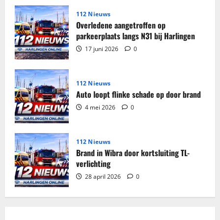
woning
Harlingen
112 Nieuws
Overledene aangetroffen op
parkeerplaats langs N31 bij Harlingen
17 juni 2026
0
112 Nieuws
Auto loopt flinke schade op door brand
4 mei 2026
0
112 Nieuws
Brand in Wibra door kortsluiting TL-
verlichting
28 april 2026
0