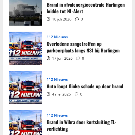
sigaretten
Brand in afvalenergiecentrale Harlingen
en
tabak
leidde tot NL-Alert
in
beslag
10 juli 2026
0
genomen
in
woning
Harlingen
112 Nieuws
Overledene aangetroffen op
parkeerplaats langs N31 bij Harlingen
17 juni 2026
0
112 Nieuws
Auto loopt flinke schade op door brand
4 mei 2026
0
112 Nieuws
Brand in Wibra door kortsluiting TL-
verlichting