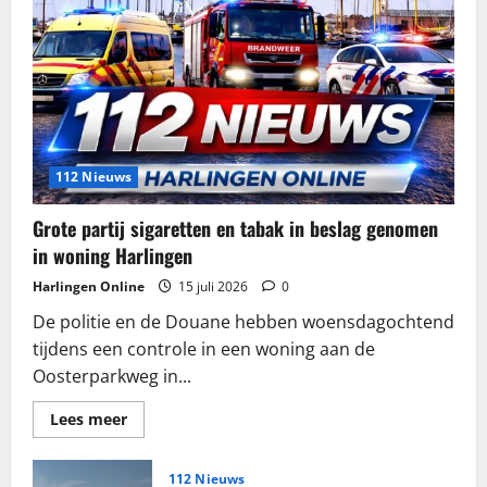
112 Nieuws
Grote partij sigaretten en tabak in beslag genomen
in woning Harlingen
Harlingen Online
15 juli 2026
0
De politie en de Douane hebben woensdagochtend
tijdens een controle in een woning aan de
Oosterparkweg in...
Lees
Lees meer
meer
over
Grote
partij
112 Nieuws