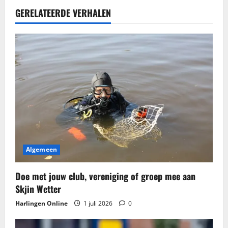
c
GERELATEERDE VERHALEN
h
t
n
a
v
i
g
Algemeen
a
Doe met jouw club, vereniging of groep mee aan
t
Skjin Wetter
Harlingen Online
1 juli 2026
0
i