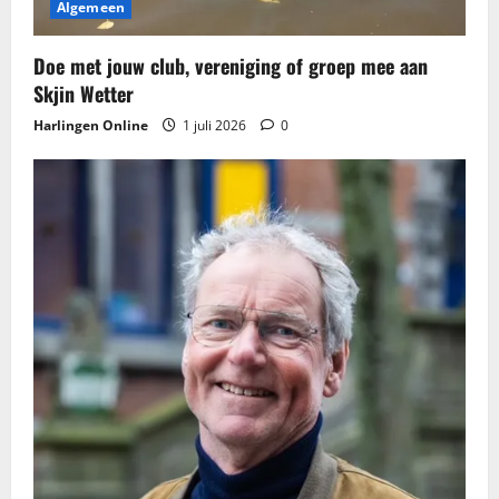
g
Algemeen
a
Doe met jouw club, vereniging of groep mee aan
t
Skjin Wetter
Harlingen Online
1 juli 2026
0
i
e