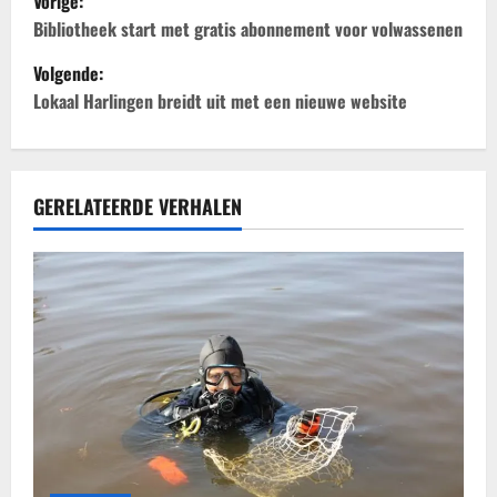
Vorige:
e
Bibliotheek start met gratis abonnement voor volwassenen
Volgende:
r
Lokaal Harlingen breidt uit met een nieuwe website
i
c
GERELATEERDE VERHALEN
h
t
n
a
v
i