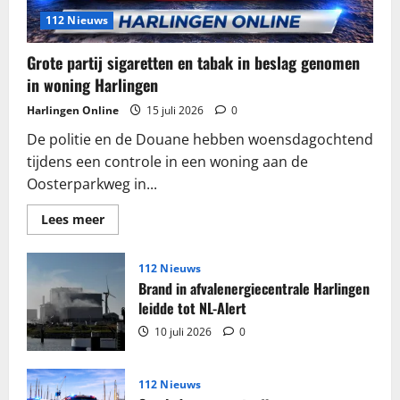
112 Nieuws
Grote partij sigaretten en tabak in beslag genomen
in woning Harlingen
Harlingen Online
15 juli 2026
0
De politie en de Douane hebben woensdagochtend
tijdens een controle in een woning aan de
Oosterparkweg in...
Lees
Lees meer
meer
over
Grote
partij
112 Nieuws
sigaretten
Brand in afvalenergiecentrale Harlingen
en
tabak
leidde tot NL-Alert
in
beslag
10 juli 2026
0
genomen
in
woning
Harlingen
112 Nieuws