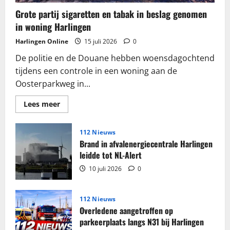
Grote partij sigaretten en tabak in beslag genomen
in woning Harlingen
Harlingen Online
15 juli 2026
0
De politie en de Douane hebben woensdagochtend
tijdens een controle in een woning aan de
Oosterparkweg in...
Lees
Lees meer
meer
over
Grote
partij
112 Nieuws
sigaretten
Brand in afvalenergiecentrale Harlingen
en
tabak
leidde tot NL-Alert
in
beslag
10 juli 2026
0
genomen
in
woning
Harlingen
112 Nieuws
Overledene aangetroffen op
parkeerplaats langs N31 bij Harlingen