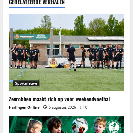
GERELATEERDE VERHALEN
h
t
n
a
v
i
g
Sportnieuws
a
Zeerobben maakt zich op voor weekendvoetbal
t
Harlingen Online
6 augustus 2026
0
i
e