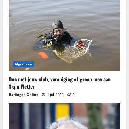
n
a
v
i
g
Algemeen
a
t
Doe met jouw club, vereniging of groep mee aan
Skjin Wetter
i
Harlingen Online
1 juli 2026
0
e