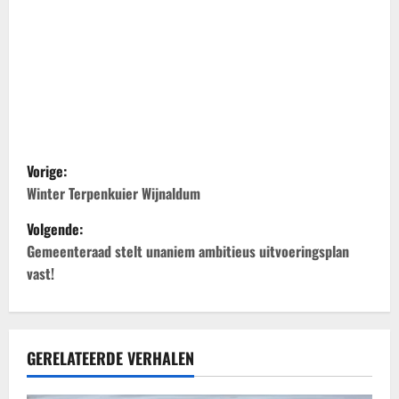
B
Vorige:
e
Winter Terpenkuier Wijnaldum
Volgende:
r
Gemeenteraad stelt unaniem ambitieus uitvoeringsplan
i
vast!
c
h
GERELATEERDE VERHALEN
t