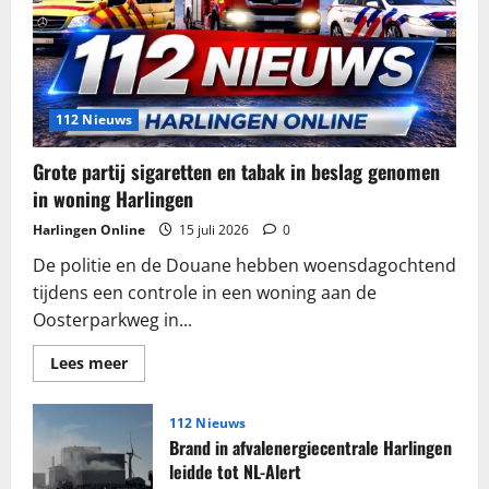
112 Nieuws
Grote partij sigaretten en tabak in beslag genomen
in woning Harlingen
Harlingen Online
15 juli 2026
0
De politie en de Douane hebben woensdagochtend
tijdens een controle in een woning aan de
Oosterparkweg in...
Lees
Lees meer
meer
over
Grote
partij
112 Nieuws
sigaretten
Brand in afvalenergiecentrale Harlingen
en
tabak
leidde tot NL-Alert
in