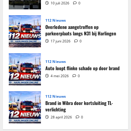
beslag
10 juli 2026
0
genomen
in
woning
Harlingen
112 Nieuws
Overledene aangetroffen op
parkeerplaats langs N31 bij Harlingen
17 juni 2026
0
112 Nieuws
Auto loopt flinke schade op door brand
4 mei 2026
0
112 Nieuws
Brand in Wibra door kortsluiting TL-
verlichting
28 april 2026
0