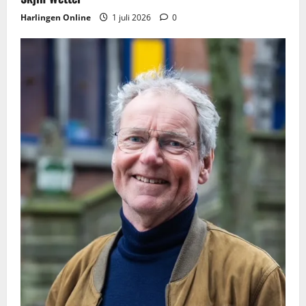
i
Harlingen Online
1 juli 2026
0
e