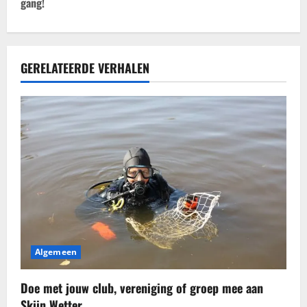
i
gang!
c
h
GERELATEERDE VERHALEN
t
n
a
v
i
g
Algemeen
a
t
Doe met jouw club, vereniging of groep mee aan
Skjin Wetter