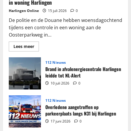
in woning Harlingen
Harlingen Online
15 juli 2026
0
De politie en de Douane hebben woensdagochtend
tijdens een controle in een woning aan de
Oosterparkweg in...
Lees
Lees meer
meer
over
Grote
partij
112 Nieuws
sigaretten
Brand in afvalenergiecentrale Harlingen
en
tabak
leidde tot NL-Alert
in
beslag
10 juli 2026
0
genomen
in
woning
Harlingen
112 Nieuws
Overledene aangetroffen op
parkeerplaats langs N31 bij Harlingen
17 juni 2026
0