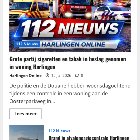
112 Nieuws
Grote partij sigaretten en tabak in beslag genomen
in woning Harlingen
Harlingen Online
15 juli 2026
0
De politie en de Douane hebben woensdagochtend
tijdens een controle in een woning aan de
Oosterparkweg in...
Lees
Lees meer
meer
over
Grote
partij
112 Nieuws
sigaretten
Brand in afvalenergiecentrale Harlingen
en