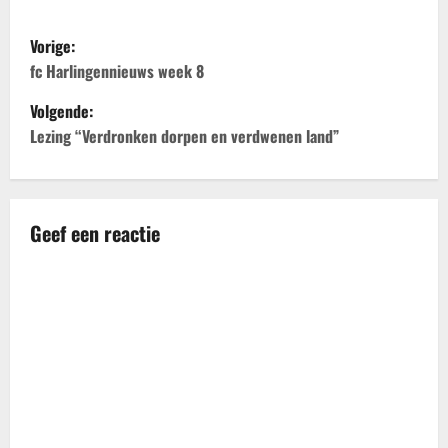
B
Vorige:
e
fc Harlingennieuws week 8
Volgende:
r
Lezing “Verdronken dorpen en verdwenen land”
i
c
Geef een reactie
h
t
n
a
v