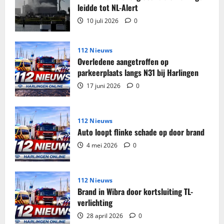
tabak
leidde tot NL-Alert
in
beslag
10 juli 2026
0
genomen
in
woning
Harlingen
112 Nieuws
Overledene aangetroffen op
parkeerplaats langs N31 bij Harlingen
17 juni 2026
0
112 Nieuws
Auto loopt flinke schade op door brand
4 mei 2026
0
112 Nieuws
Brand in Wibra door kortsluiting TL-
verlichting
28 april 2026
0