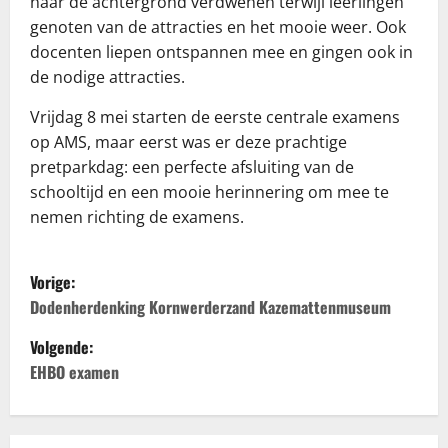
naar de achtergrond verdwenen terwijl leerlingen
genoten van de attracties en het mooie weer. Ook
docenten liepen ontspannen mee en gingen ook in
de nodige attracties.
Vrijdag 8 mei starten de eerste centrale examens
op AMS, maar eerst was er deze prachtige
pretparkdag: een perfecte afsluiting van de
schooltijd en een mooie herinnering om mee te
nemen richting de examens.
B
Vorige:
e
Dodenherdenking Kornwerderzand Kazemattenmuseum
Volgende:
r
EHBO examen
i
c