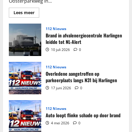
Oosterparkweg in...
Lees
Lees meer
meer
over
Grote
partij
112 Nieuws
sigaretten
Brand in afvalenergiecentrale Harlingen
en
tabak
leidde tot NL-Alert
in
beslag
10 juli 2026
0
genomen
in
woning
Harlingen
112 Nieuws
Overledene aangetroffen op
parkeerplaats langs N31 bij Harlingen
17 juni 2026
0
112 Nieuws
Auto loopt flinke schade op door brand
4 mei 2026
0