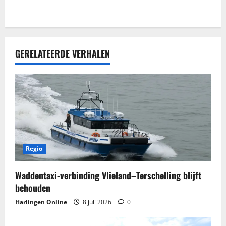
e
GERELATEERDE VERHALEN
Regio
Waddentaxi-verbinding Vlieland–Terschelling blijft
behouden
Harlingen Online
8 juli 2026
0