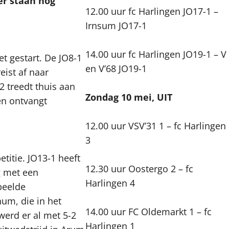
er staan nog
12.00 uur fc Harlingen JO17-1 –
Irnsum JO17-1
14.00 uur fc Harlingen JO19-1 – V
t gestart. De JO8-1
en V’68 JO19-1
eist af naar
2 treedt thuis aan
Zondag 10 mei, UIT
en ontvangt
12.00 uur VSV’31 1 – fc Harlingen
3
titie. JO13-1 heeft
12.30 uur Oostergo 2 – fc
g met een
Harlingen 4
peelde
um, die in het
14.00 uur FC Oldemarkt 1 – fc
erd er al met 5-2
Harlingen 1