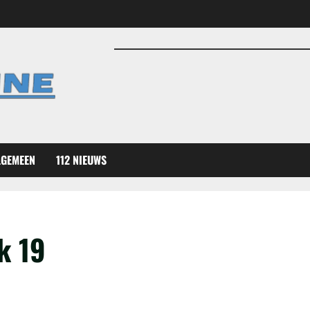
LGEMEEN
112 NIEUWS
k 19