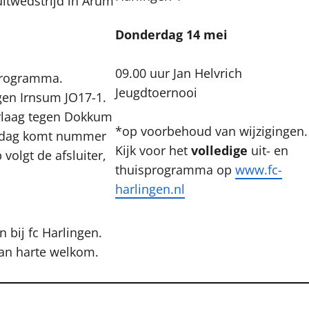
itwedstrijd in Arum
Donderdag 14 mei
09.00 uur Jan Helvrich
 programma.
Jeugdtoernooi
gen Irnsum JO17-1.
erlaag tegen Dokkum
*op voorbehoud van wijzigingen.
aterdag komt nummer
Kijk voor het
volledige
uit- en
volgt de afsluiter,
thuisprogramma op
www.fc-
harlingen.nl
 bij fc Harlingen.
 van harte welkom.