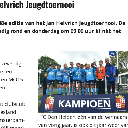
Helvrich Jeugdtoernooi
8e editie van het Jan Helvrich Jeugdtoernooi. De
edig rond en donderdag om 09.00 uur klinkt het
 zeventig
rs en -
19 en MO15
en.
t clubs uit
iesland
FC Den Helder, één van de winnaars
Amsterdam-
van vorig jaar, is ook dit jaar weer va