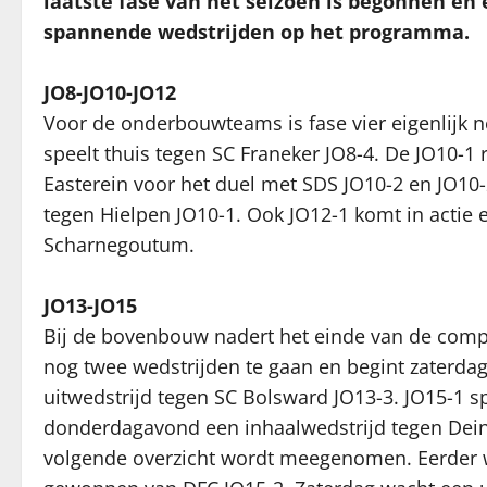
laatste fase van het seizoen is begonnen en 
spannende wedstrijden op het programma.
JO8-JO10-JO12
Voor de onderbouwteams is fase vier eigenlijk ne
speelt thuis tegen SC Franeker JO8-4. De JO10-1 r
Easterein voor het duel met SDS JO10-2 en JO10-
tegen Hielpen JO10-1. Ook JO12-1 komt in actie 
Scharnegoutum.
JO13-JO15
Bij de bovenbouw nadert het einde van de compe
nog twee wedstrijden te gaan en begint zaterda
uitwedstrijd tegen SC Bolsward JO13-3. JO15-1 s
donderdagavond een inhaalwedstrijd tegen Dein
volgende overzicht wordt meegenomen. Eerder w