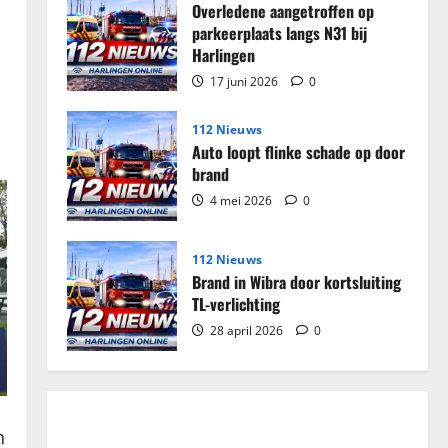
Overledene aangetroffen op
parkeerplaats langs N31 bij
Harlingen
17 juni 2026
0
112 Nieuws
Auto loopt flinke schade op door
brand
4 mei 2026
0
112 Nieuws
Brand in Wibra door kortsluiting
TL-verlichting
28 april 2026
0
n