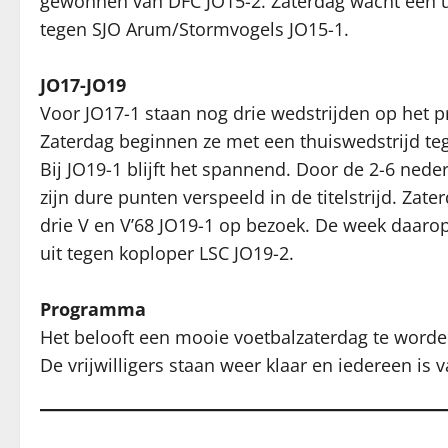
gewonnen van DFC JO15-2. Zaterdag wacht een u
tegen SJO Arum/Stormvogels JO15-1.
JO17-JO19
Voor JO17-1 staan nog drie wedstrijden op het
Zaterdag beginnen ze met een thuiswedstrijd te
Bij JO19-1 blijft het spannend. Door de 2-6 ned
zijn dure punten verspeeld in de titelstrijd. Z
drie V en V’68 JO19-1 op bezoek. De week daarop 
uit tegen koploper LSC JO19-2.
Programma
Het belooft een mooie voetbalzaterdag te worden
De vrijwilligers staan weer klaar en iedereen is