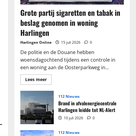
Grote partij sigaretten en tabak in
beslag genomen in woning
Harlingen
Harlingen Online
15 juli 2026
0
De politie en de Douane hebben
woensdagochtend tijdens een controle in
een woning aan de Oosterparkweg in...
Lees
Lees meer
meer
over
Grote
partij
112 Nieuws
sigaretten
Brand in afvalenergiecentrale
en
tabak
Harlingen leidde tot NL-Alert
in
beslag
10 juli 2026
0
genomen
in
woning
112 Nieuws
Harlingen