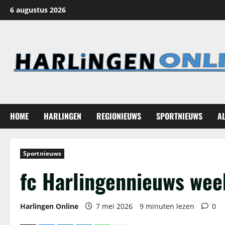
Ga
6 augustus 2026
naar
de
inhoud
HOME
HARLINGEN
REGIONIEUWS
SPORTNIEUWS
A
Sportnieuws
fc Harlingennieuws wee
Harlingen Online
7 mei 2026
9 minuten lezen
0