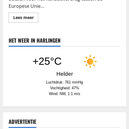
Europese Unie...
Lees
Lees meer
meer
over
Omrop
Fryslân:
Vissersbond:
HET WEER IN HARLINGEN
“Visserijdeal
beter
dan
niets,
maar
+25°C
veel
is
onzeker”
Helder
Luchtdruk: 761 mmHg
Vochtigheid: 47%
Wind: NW, 1.1 m/s
ADVERTENTIE