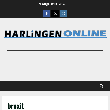
Ga
9 augustus 2026
naar
Facebook
X
Instagram
de
inhoud
brexit