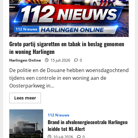
112 Nieuws
Grote partij sigaretten en tabak in beslag genomen
in woning Harlingen
Harlingen Online
15 juli 2026
0
De politie en de Douane hebben woensdagochtend
tijdens een controle in een woning aan de
Oosterparkweg in...
Lees
Lees meer
meer
over
Grote
partij
112 Nieuws
sigaretten
Brand in afvalenergiecentrale Harlingen
en
tabak
leidde tot NL-Alert
in
beslag
10 juli 2026
0