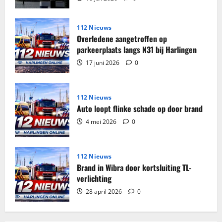
genomen
in
woning
Harlingen
112 Nieuws
Overledene aangetroffen op
parkeerplaats langs N31 bij Harlingen
17 juni 2026
0
112 Nieuws
Auto loopt flinke schade op door brand
4 mei 2026
0
112 Nieuws
Brand in Wibra door kortsluiting TL-
verlichting
28 april 2026
0