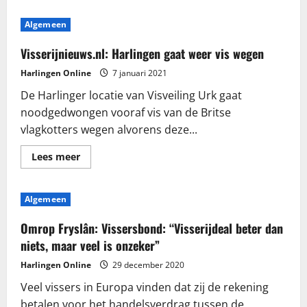
Algemeen
Visserijnieuws.nl: Harlingen gaat weer vis wegen
Harlingen Online
7 januari 2021
De Harlinger locatie van Visveiling Urk gaat
noodgedwongen vooraf vis van de Britse
vlagkotters wegen alvorens deze...
Lees
Lees meer
meer
over
Visserijnieuws.nl:
Harlingen
Algemeen
gaat
weer
vis
Omrop Fryslân: Vissersbond: “Visserijdeal beter dan
wegen
niets, maar veel is onzeker”
Harlingen Online
29 december 2020
Veel vissers in Europa vinden dat zij de rekening
betalen voor het handelsverdrag tussen de