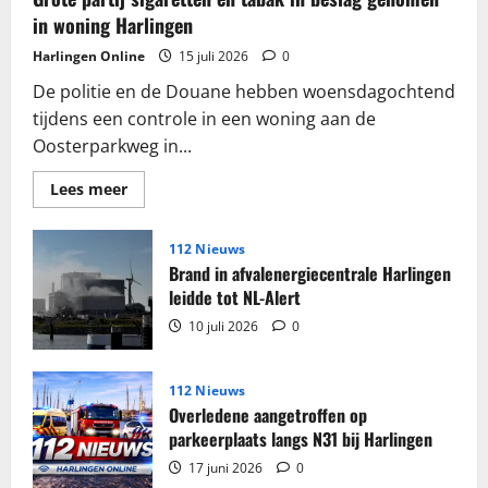
in woning Harlingen
Harlingen Online
15 juli 2026
0
De politie en de Douane hebben woensdagochtend
tijdens een controle in een woning aan de
Oosterparkweg in...
Lees
Lees meer
meer
over
Grote
partij
112 Nieuws
sigaretten
Brand in afvalenergiecentrale Harlingen
en
tabak
leidde tot NL-Alert
in
beslag
10 juli 2026
0
genomen
in
woning
Harlingen
112 Nieuws
Overledene aangetroffen op
parkeerplaats langs N31 bij Harlingen
17 juni 2026
0