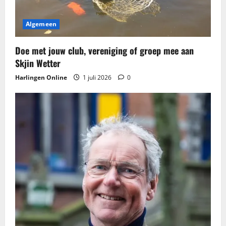
i
g
Algemeen
a
Doe met jouw club, vereniging of groep mee aan
t
Skjin Wetter
Harlingen Online
1 juli 2026
0
i
e