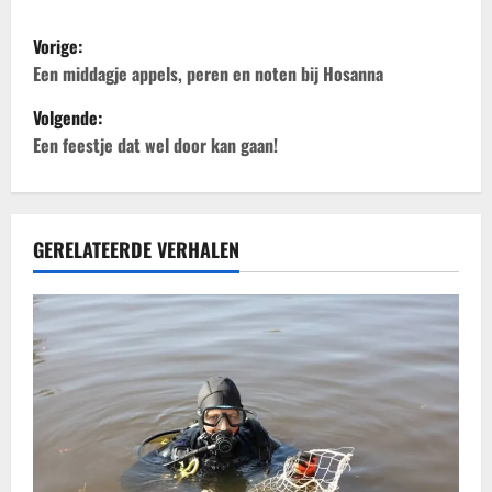
B
Vorige:
e
Een middagje appels, peren en noten bij Hosanna
Volgende:
r
Een feestje dat wel door kan gaan!
i
c
GERELATEERDE VERHALEN
h
t
n
a
v