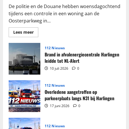
De politie en de Douane hebben woensdagochtend
tijdens een controle in een woning aan de
Oosterparkweg in...
Lees
Lees meer
meer
over
Grote
partij
112 Nieuws
sigaretten
Brand in afvalenergiecentrale Harlingen
en
tabak
leidde tot NL-Alert
in
beslag
10 juli 2026
0
genomen
in
woning
Harlingen
112 Nieuws
Overledene aangetroffen op
parkeerplaats langs N31 bij Harlingen
17 juni 2026
0
112 Nieuws