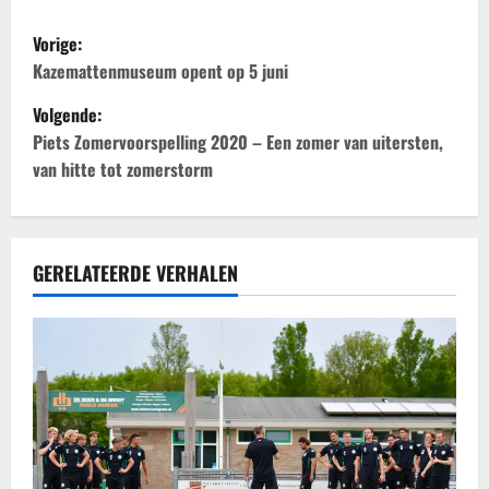
B
Vorige:
e
Kazemattenmuseum opent op 5 juni
Volgende:
r
Piets Zomervoorspelling 2020 – Een zomer van uitersten,
i
van hitte tot zomerstorm
c
h
GERELATEERDE VERHALEN
t
n
a
v