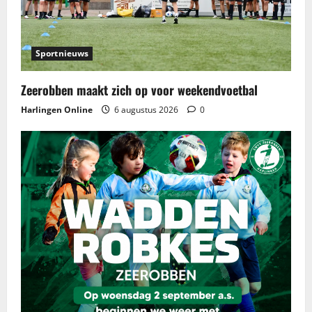
i
g
a
Sportnieuws
t
Zeerobben maakt zich op voor weekendvoetbal
Harlingen Online
6 augustus 2026
0
i
e