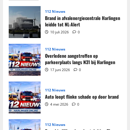
over
Grote
partij
112 Nieuws
sigaretten
Brand in afvalenergiecentrale Harlingen
en
tabak
leidde tot NL-Alert
in
beslag
10 juli 2026
0
genomen
in
woning
Harlingen
112 Nieuws
Overledene aangetroffen op
parkeerplaats langs N31 bij Harlingen
17 juni 2026
0
112 Nieuws
Auto loopt flinke schade op door brand
4 mei 2026
0
112 Nieuws