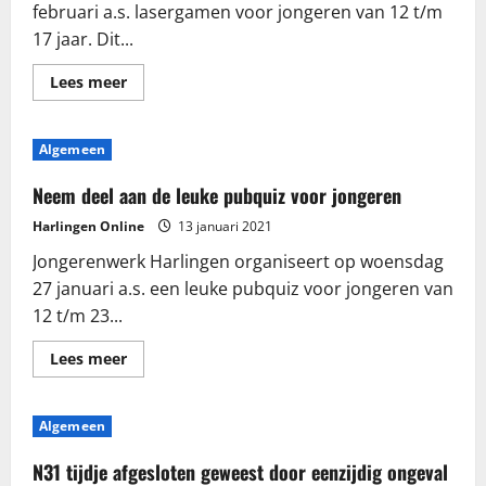
februari a.s. lasergamen voor jongeren van 12 t/m
17 jaar. Dit...
Lees
Lees meer
meer
over
Lasergamen
voor
Algemeen
jongeren
Neem deel aan de leuke pubquiz voor jongeren
Harlingen Online
13 januari 2021
Jongerenwerk Harlingen organiseert op woensdag
27 januari a.s. een leuke pubquiz voor jongeren van
12 t/m 23...
Lees
Lees meer
meer
over
Neem
deel
Algemeen
aan
de
leuke
N31 tijdje afgesloten geweest door eenzijdig ongeval
pubquiz