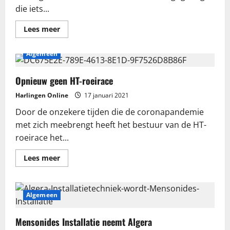
die iets...
Lees
Lees meer
meer
over
Politie
Algemeen
zoekt
getuigen
brandstichting
Prins
Opnieuw geen HT-roeirace
Clausstraat
Harlingen Online
17 januari 2021
Door de onzekere tijden die de coronapandemie
met zich meebrengt heeft het bestuur van de HT-
roeirace het...
Lees
Lees meer
meer
over
Opnieuw
geen
HT-
Algemeen
roeirace
Mensonides Installatie neemt Algera