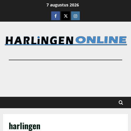
Ga
7 augustus 2026
naar
Facebook
X
Instagram
de
inhoud
harlingen