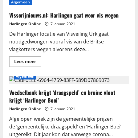
Algemeen
Roel
Sluiter
2021
Visserijnieuws.nl: Harlingen gaat weer vis wegen
Harlingen Online
7 januari 2021
De Harlinger locatie van Visveiling Urk gaat
noodgedwongen vooraf vis van de Britse
vlagkotters wegen alvorens deze...
Lees
Lees meer
meer
over
Visserijnieuws.nl:
Algemeen
Harlingen
gaat
weer
vis
Voedselbank krijgt ‘draagspeld’ en bruine vloot
wegen
krijgt ‘Harlinger Boei’
Harlingen Online
7 januari 2021
Afgelopen week zijn de gemeentelijke prijzen
de ‘gemeentelijke draagspeld’ en ‘Harlinger Boei’
uitgereikt. Dit jaar kon dat vanwege corona...