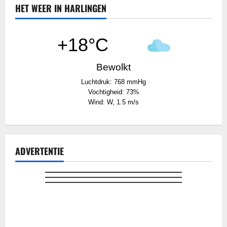
om
HET WEER IN HARLINGEN
schip
in
coronatijd
te
+18°C
steunen
Bewolkt
Luchtdruk: 768 mmHg
Vochtigheid: 73%
Wind: W, 1.5 m/s
ADVERTENTIE