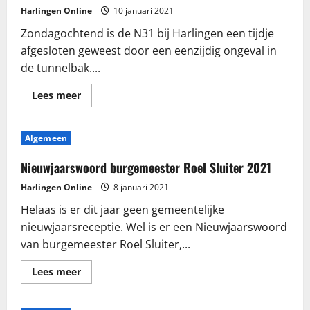
voor
Harlingen Online
10 januari 2021
jongeren
Zondagochtend is de N31 bij Harlingen een tijdje
afgesloten geweest door een eenzijdig ongeval in
de tunnelbak....
Lees
Lees meer
meer
over
N31
tijdje
Algemeen
afgesloten
geweest
door
Nieuwjaarswoord burgemeester Roel Sluiter 2021
eenzijdig
ongeval
Harlingen Online
8 januari 2021
Helaas is er dit jaar geen gemeentelijke
nieuwjaarsreceptie. Wel is er een Nieuwjaarswoord
van burgemeester Roel Sluiter,...
Lees
Lees meer
meer
over
Nieuwjaarswoord
burgemeester