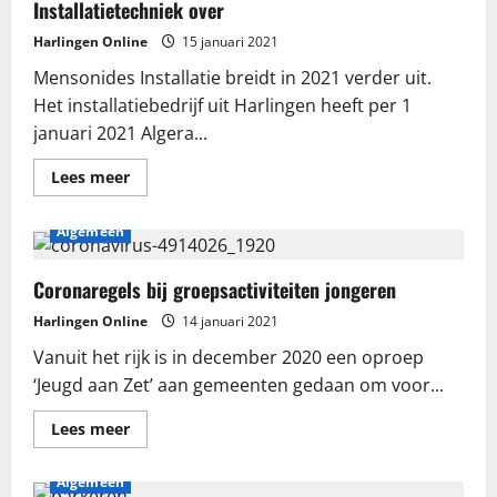
Installatietechniek over
Harlingen Online
15 januari 2021
Mensonides Installatie breidt in 2021 verder uit.
Het installatiebedrijf uit Harlingen heeft per 1
januari 2021 Algera...
Lees
Lees meer
meer
over
Mensonides
Algemeen
Installatie
neemt
Algera
Installatietechniek
Coronaregels bij groepsactiviteiten jongeren
over
Harlingen Online
14 januari 2021
Vanuit het rijk is in december 2020 een oproep
‘Jeugd aan Zet’ aan gemeenten gedaan om voor...
Lees
Lees meer
meer
over
Coronaregels
Algemeen
bij