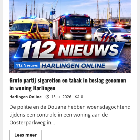
112 Nieuws
Grote partij sigaretten en tabak in beslag genomen
in woning Harlingen
Harlingen Online
15 juli 2026
0
De politie en de Douane hebben woensdagochtend
tijdens een controle in een woning aan de
Oosterparkweg in...
Lees
Lees meer
meer