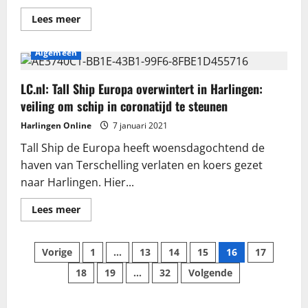
Lees
Lees meer
meer
over
Voedselbank
Algemeen
krijgt
‘draagspeld’
en
bruine
LC.nl: Tall Ship Europa overwintert in Harlingen:
vloot
veiling om schip in coronatijd te steunen
krijgt
‘Harlinger
Boei’
Harlingen Online
7 januari 2021
Tall Ship de Europa heeft woensdagochtend de
haven van Terschelling verlaten en koers gezet
naar Harlingen. Hier...
Lees
Lees meer
meer
over
LC.nl:
Berichten
Tall
Vorige
1
…
13
14
15
16
17
Ship
Europa
18
19
…
32
Volgende
paginering
overwintert
in
Harlingen:
veiling