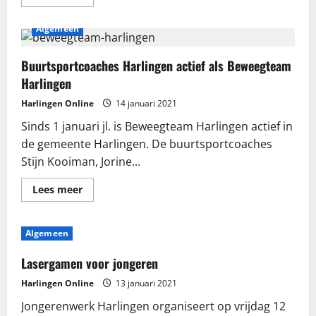
meer
over
Recreatiepark
Algemeen
Zeelenberg
aan
Westerzeedijk
Buurtsportcoaches Harlingen actief als Beweegteam
Harlingen
Harlingen Online
14 januari 2021
Sinds 1 januari jl. is Beweegteam Harlingen actief in
de gemeente Harlingen. De buurtsportcoaches
Stijn Kooiman, Jorine...
Lees
Lees meer
meer
over
Buurtsportcoaches
Harlingen
Algemeen
actief
als
Beweegteam
Lasergamen voor jongeren
Harlingen
Harlingen Online
13 januari 2021
Jongerenwerk Harlingen organiseert op vrijdag 12