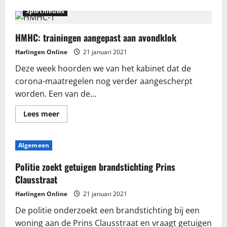
Sportnieuws
HMHC: trainingen aangepast aan avondklok
Harlingen Online
21 januari 2021
Deze week hoorden we van het kabinet dat de
corona-maatregelen nog verder aangescherpt
worden. Een van de...
Lees
Lees meer
meer
over
HMHC:
trainingen
Algemeen
aangepast
aan
avondklok
Politie zoekt getuigen brandstichting Prins
Clausstraat
Harlingen Online
21 januari 2021
De politie onderzoekt een brandstichting bij een
woning aan de Prins Clausstraat en vraagt getuigen